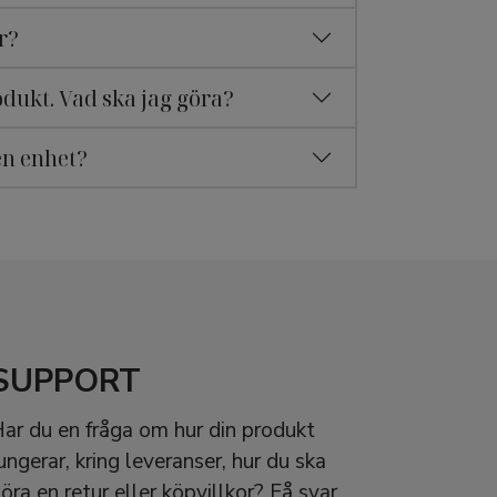
r?
odukt. Vad ska jag göra?
en enhet?
SUPPORT
ar du en fråga om hur din produkt
ungerar, kring leveranser, hur du ska
öra en retur eller köpvillkor? Få svar