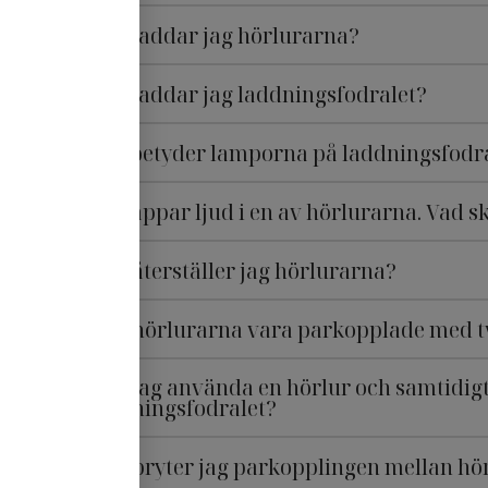
Hur laddar jag hörlurarna?
Hur laddar jag laddningsfodralet?
Vad betyder lamporna på laddningsfodr
Jag tappar ljud i en av hörlurarna. Vad s
Hur återställer jag hörlurarna?
Kan hörlurarna vara parkopplade med t
Kan jag använda en hörlur och samtidigt
laddningsfodralet?
Hur bryter jag parkopplingen mellan hö