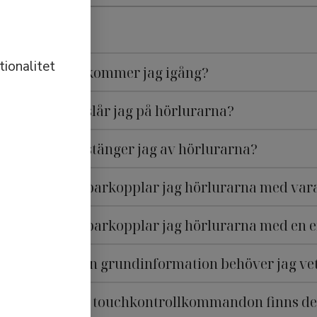
ionalitet
Hur kommer jag igång?
Hur slår jag på hörlurarna?
Hur stänger jag av hörlurarna?
Hur parkopplar jag hörlurarna med var
Hur parkopplar jag hörlurarna med en 
Vilken grundinformation behöver jag ve
Vilka touchkontrollkommandon finns de