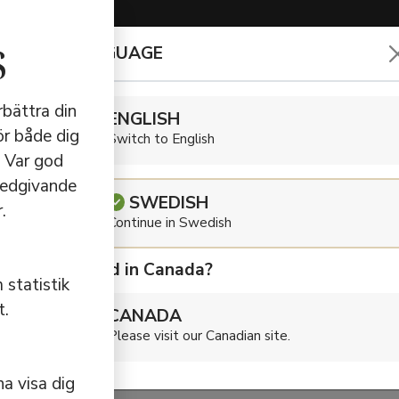
s
CHOOSE LANGUAGE
HÖRLURA
rbättra din
ENGLISH
ör både dig
Switch to English
. Var god
te
medgivande
SWEDISH
.
Continue in Swedish
Are you located in Canada?
 statistik
t.
CANADA
e
Please visit our Canadian site.
a visa dig