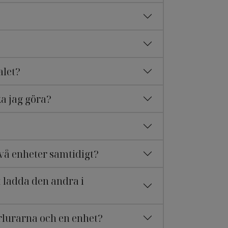
alet?
ka jag göra?
vå enheter samtidigt?
 ladda den andra i
rlurarna och en enhet?