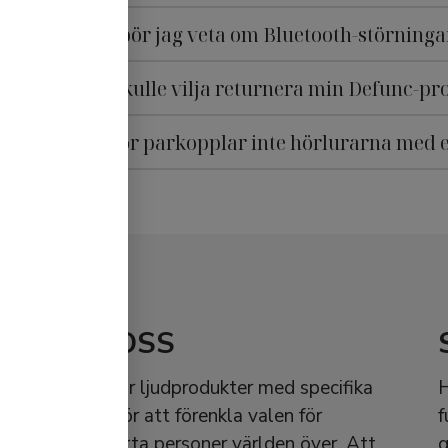
Vad bör jag veta om Bluetooth-störninga
Jag skulle vilja returnera min Defunc-pr
Varför parkopplar inte hörlurarna med 
OM OSS
Vi skapar ljudprodukter med specifika
H
syften för att förenkla valen för
f
ljudsmarta personer världen över. Att
g