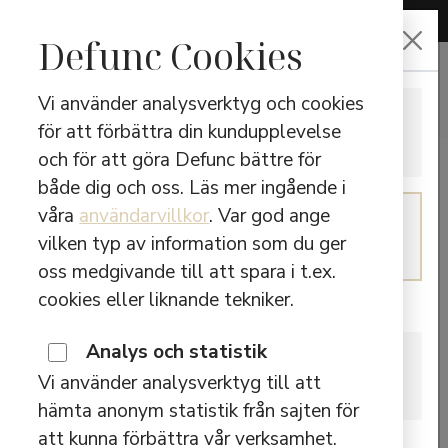
CHOOSE LANGUAGE
Defunc Cookies
Vi använder analysverktyg och cookies
ENGLISH
för att förbättra din kundupplevelse
Switch to English
och för att göra Defunc bättre för
både dig och oss. Läs mer ingående i
Användarvillkor
våra
användarvillkor
. Var god ange
SWEDISH
vilken typ av information som du ger
Continue in Swedish
oss medgivande till att spara i t.ex.
cookies eller liknande tekniker.
Are you located in Canada?
Översikt
Analys och statistik
CANADA
Denna webbplats drivs av Defunc. Hela
Vi använder analysverktyg till att
Please visit our Canadian site.
webbplatsen, termerna ”vi”, ”oss” och ”vår”
hämta anonym statistik från sajten för
avser Defunc. Defunc erbjuder denna hemsida,
att kunna förbättra vår verksamhet.