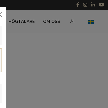
R
HÖGTALARE
OM OSS