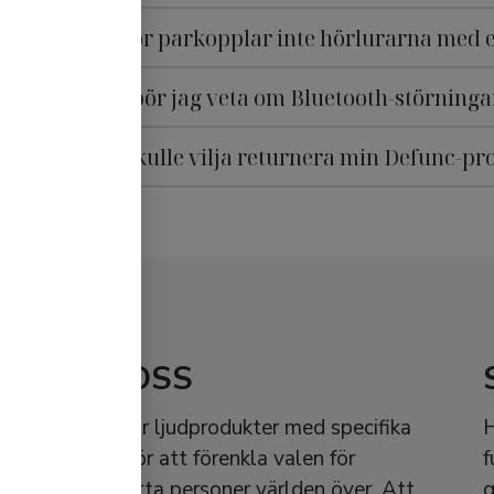
Varför parkopplar inte hörlurarna med 
Vad bör jag veta om Bluetooth-störninga
Jag skulle vilja returnera min Defunc-pr
OM OSS
Vi skapar ljudprodukter med specifika
H
syften för att förenkla valen för
f
ljudsmarta personer världen över. Att
g