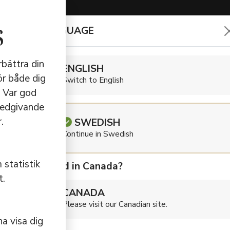
s
CHOOSE LANGUAGE
HÖRLURA
rbättra din
ENGLISH
ör både dig
Switch to English
. Var god
lk
medgivande
.
SWEDISH
Continue in Swedish
 statistik
Are you located in Canada?
t.
lk
CANADA
Please visit our Canadian site.
a visa dig