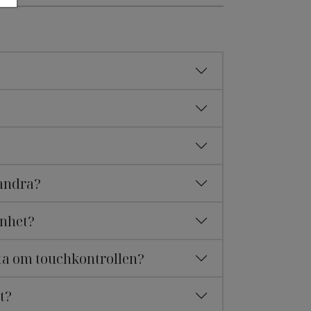
andra?
enhet?
ta om touchkontrollen?
t?