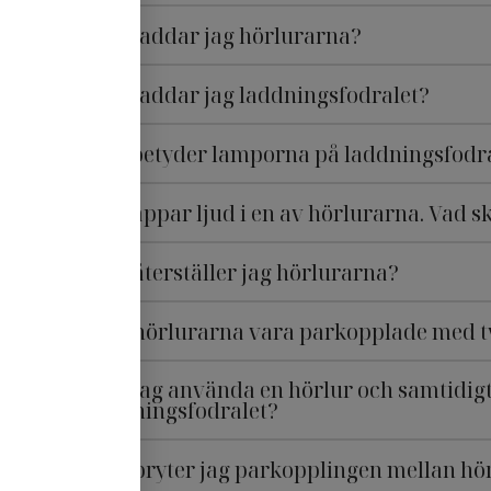
Hur laddar jag hörlurarna?
Hur laddar jag laddningsfodralet?
Vad betyder lamporna på laddningsfodr
Jag tappar ljud i en av hörlurarna. Vad s
Hur återställer jag hörlurarna?
Kan hörlurarna vara parkopplade med t
Kan jag använda en hörlur och samtidigt
laddningsfodralet?
Hur bryter jag parkopplingen mellan hö