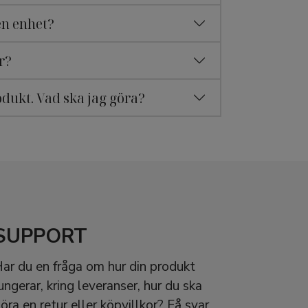
en enhet?
r?
odukt. Vad ska jag göra?
SUPPORT
ar du en fråga om hur din produkt
ungerar, kring leveranser, hur du ska
öra en retur eller köpvillkor? Få svar