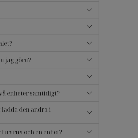
alet?
ka jag göra?
vå enheter samtidigt?
 ladda den andra i
rlurarna och en enhet?