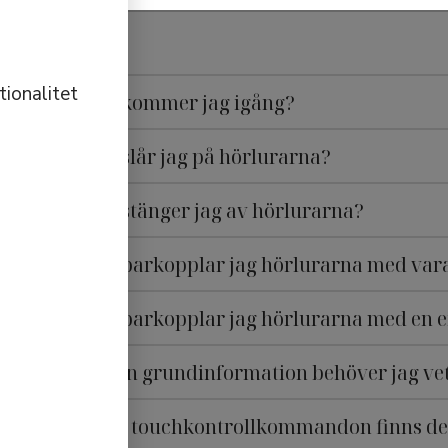
ionalitet
Hur kommer jag igång?
Hur slår jag på hörlurarna?
Hur stänger jag av hörlurarna?
Hur parkopplar jag hörlurarna med var
Hur parkopplar jag hörlurarna med en 
Vilken grundinformation behöver jag ve
Vilka touchkontrollkommandon finns de