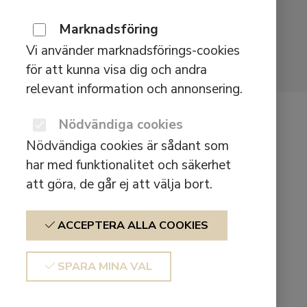
Marknadsföring
Vi använder marknadsförings-cookies
för att kunna visa dig och andra
relevant information och annonsering.
Defunc Home
Nödvändiga cookies
Väggfäste
Nödvändiga cookies är sådant som
har med funktionalitet och säkerhet
att göra, de går ej att välja bort.
$
39,90
ACCEPTERA ALLA COOKIES
FÖR FLEXIBEL PLACERING
SPARA MINA VAL
Vill du låta ditt ljud lyfta helt? Då är Defunc
HOME VÄGGFÄSTE för dig.