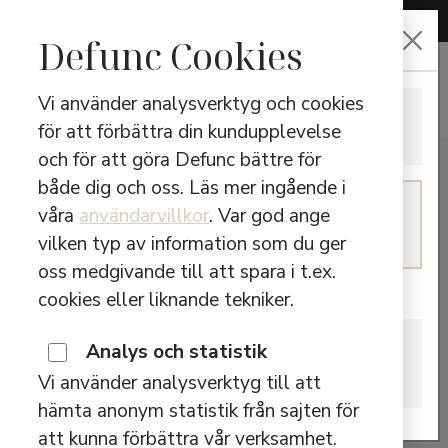
CHOOSE LANGUAGE
Defunc Cookies
Vi använder analysverktyg och cookies
ENGLISH
för att förbättra din kundupplevelse
Switch to English
och för att göra Defunc bättre för
både dig och oss. Läs mer ingående i
SWEDISH
våra
användarvillkor
. Var god ange
Continue in Swedish
vilken typ av information som du ger
oss medgivande till att spara i t.ex.
Are you located in Canada?
cookies eller liknande tekniker.
CANADA
Analys och statistik
Please visit our Canadian site.
Vi använder analysverktyg till att
hämta anonym statistik från sajten för
att kunna förbättra vår verksamhet.